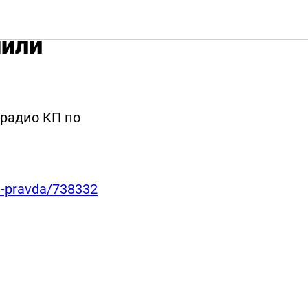
h Кирилла
чили
радио КП по
a-pravda/738332