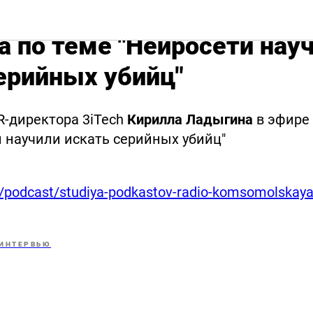
рий PR-директора 3iTec
 по теме "Нейросети нау
ерийных убийц"
-директора 3iTech
Кирилла Ладыгина
в эфире 
и научили искать серийных убийц"
ru/podcast/studiya-podkastov-radio-komsomolskay
ИНТЕРВЬЮ