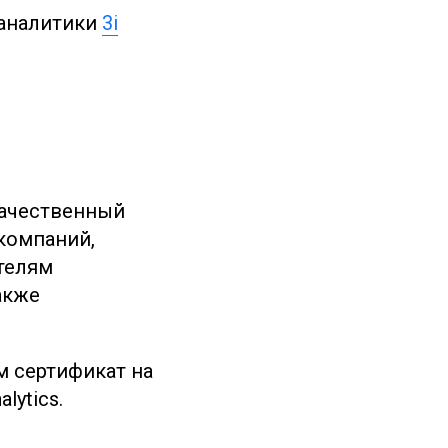
 аналитики
3i
качественный
компаний,
телям
акже
м сертификат на
lytics.