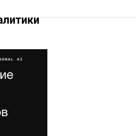
 работе
алитики