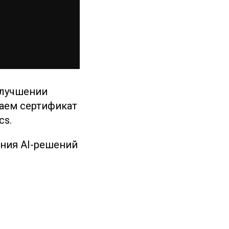
улучшении
аем сертификат
cs.
ения AI-решений