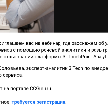
иглашаем вас на вебинар, где расскажем об 
рвиса с помощью речевой аналитики и разыгр
спользовании платформы 3i TouchPoint Analyti
Соловьева, эксперт-аналитик 3iTech по внедр
о сервиса.
 на портале CCGuru.ru.
тное,
требуется регистрация
.