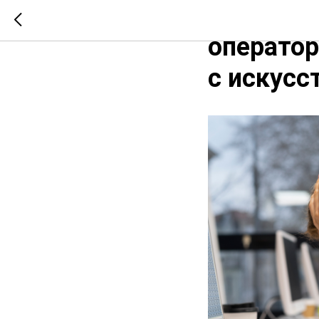
Сокращен
оператор
с искус