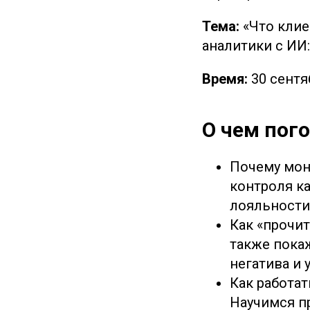
Тема:
«Что клие
аналитики с ИИ:
Время:
30 сентяб
О чем пог
Почему мон
контроля к
лояльности
Как «прочит
также пока
негатива и 
Как работат
Научимся п