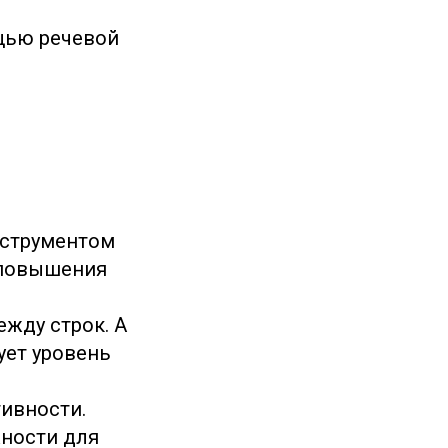
ощью речевой
нструментом
 повышения
ежду строк. А
ует уровень
тивности.
ности для