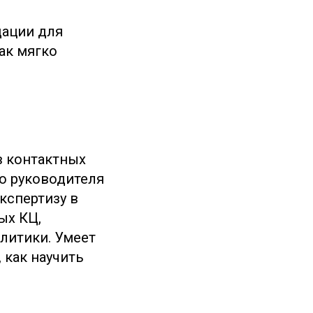
дации для
ак мягко
 в контактных
до руководителя
кспертизу в
ых КЦ,
литики. Умеет
 как научить