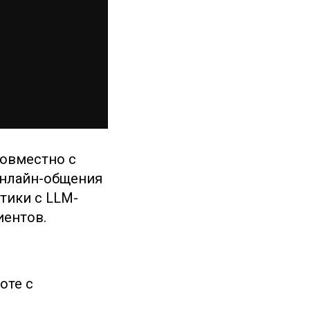
совместно с
онлайн-общения
тики с LLM-
иентов.
оте с