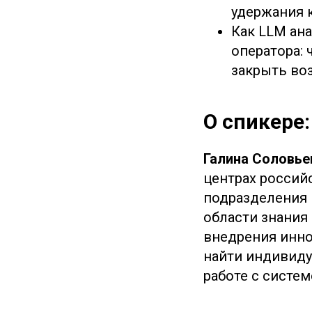
удержания к
Как LLM ан
оператора: 
закрыть во
О спикере:
Галина Соловье
центрах россий
подразделения 
области знания
внедрения инно
найти индивидуа
работе с систем