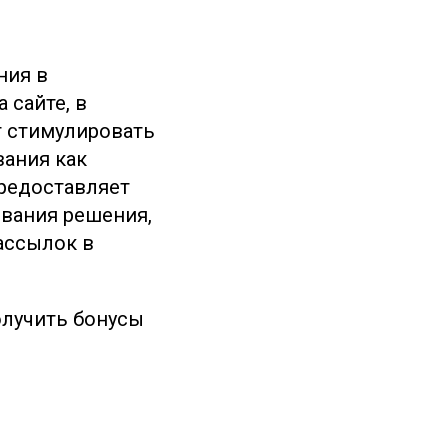
ния в
 сайте, в
т стимулировать
вания как
предоставляет
ования решения,
рассылок в
олучить бонусы