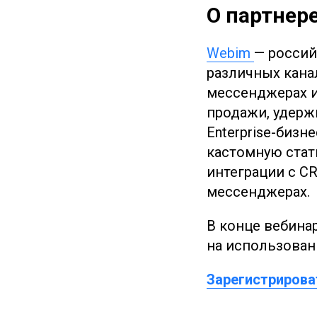
О партнере
Webim
— россий
различных кана
мессенджерах и
продажи, удерж
Enterprise-биз
кастомную стат
интеграции с C
мессенджерах.
В конце вебина
на использовани
Зарегистрирова