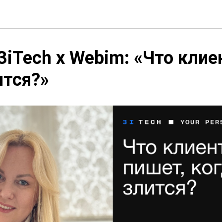
3iTech x Webim: «Что клие
ится?»